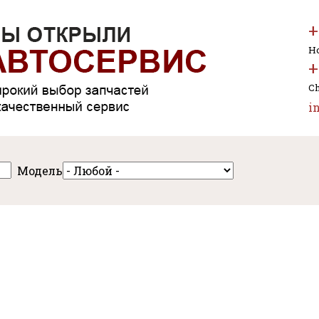
+
Но
+
Ch
i
Модель