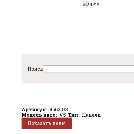
Перейти
к
авная
основному
содержанию
Поиск
Артикул
4563013
Модель авто
V5
Тип
Панели
Показать цены