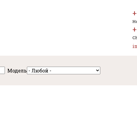
+
Но
+
Ch
i
Модель