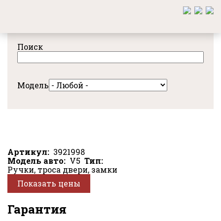
Перейти
к
основному
содержанию
Поиск
Модель
Артикул
3921998
Модель авто
V5
Тип
Ручки, троса двери, замки
Показать цены
Гарантия