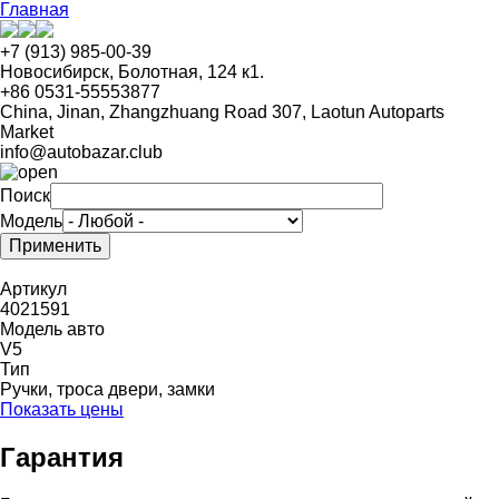
Перейти
Главная
к
основному
+7 (913) 985-00-39
содержанию
Новосибирск, Болотная, 124 к1.
+86 0531-55553877
China, Jinan, Zhangzhuang Road 307, Laotun Autoparts
Market
info@autobazar.club
Поиск
Модель
Артикул
4021591
Модель авто
V5
Тип
Ручки, троса двери, замки
Показать цены
Гарантия