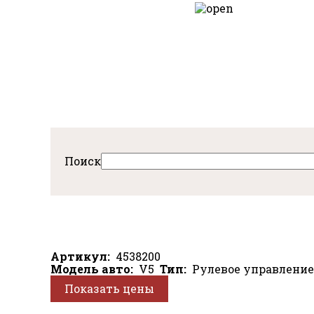
Перейти
к
авная
основному
содержанию
Поиск
Артикул
4538200
Модель авто
V5
Тип
Рулевое управление
Показать цены