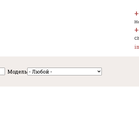
+
Но
+
Ch
i
Модель