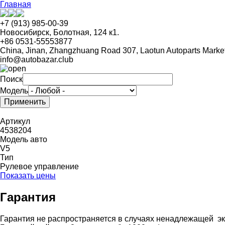
Перейти
Главная
к
основному
+7 (913) 985-00-39
содержанию
Новосибирск, Болотная, 124 к1.
+86 0531-55553877
China, Jinan, Zhangzhuang Road 307, Laotun Autoparts Marke
info@autobazar.club
Поиск
Модель
Артикул
4538204
Модель авто
V5
Тип
Рулевое управление
Показать цены
Гарантия
Гарантия не распространяется в случаях ненадлежащей эк