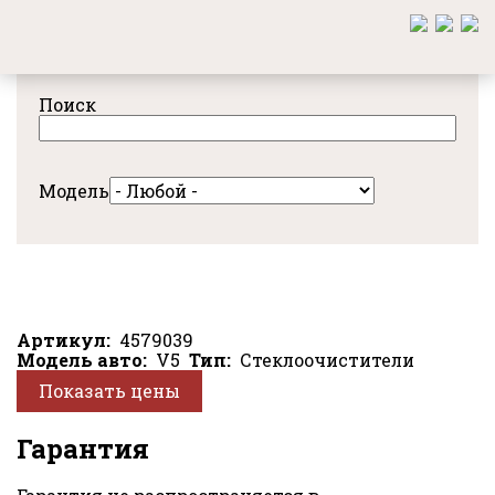
Перейти
к
основному
содержанию
Поиск
Модель
Артикул
4579039
Модель авто
V5
Тип
Стеклоочистители
Показать цены
Гарантия