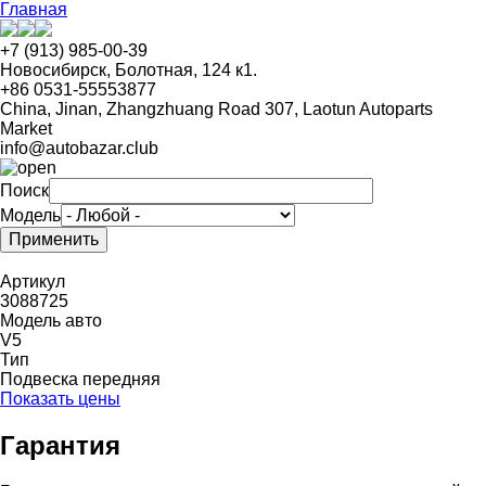
Перейти
Главная
к
основному
+7 (913) 985-00-39
содержанию
Новосибирск, Болотная, 124 к1.
+86 0531-55553877
China, Jinan, Zhangzhuang Road 307, Laotun Autoparts
Market
info@autobazar.club
Поиск
Модель
Артикул
3088725
Модель авто
V5
Тип
Подвеска передняя
Показать цены
Гарантия