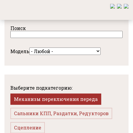
Перейти
к
основному
содержанию
Поиск
Модель
Выберите подкатегорию:
Механизм переключения переда
Сальники КПП, Раздатки, Редукторов
Сцепление