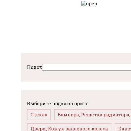
Перейти
к
авная
основному
содержанию
Поиск
Выберите подкатегорию:
Стекла
Бампера, Решетка радиатора
Двери, Кожух запасного колеса
Капо