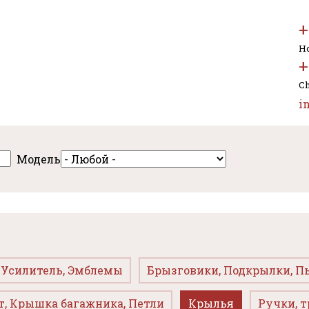
+
Но
+
Ch
i
Модель
, Усилитель, Эмблемы
Брызговики, Подкрылки, П
т, Крышка багажника, Петли
Крылья
Ручки, т