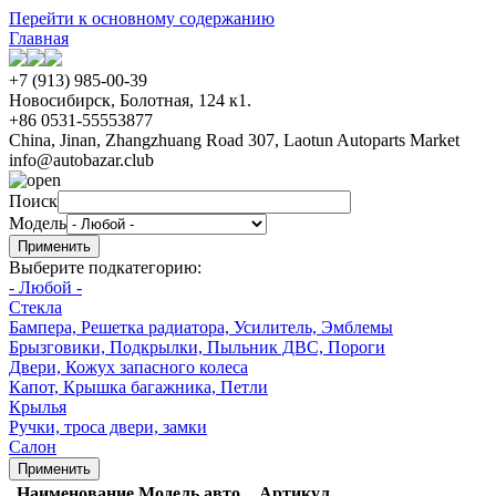
Перейти к основному содержанию
Главная
+7 (913) 985-00-39
Новосибирск, Болотная, 124 к1.
+86 0531-55553877
China, Jinan, Zhangzhuang Road 307, Laotun Autoparts Market
info@autobazar.club
Поиск
Модель
Выберите подкатегорию:
- Любой -
Стекла
Бампера, Решетка радиатора, Усилитель, Эмблемы
Брызговики, Подкрылки, Пыльник ДВС, Пороги
Двери, Кожух запасного колеса
Капот, Крышка багажника, Петли
Крылья
Ручки, троса двери, замки
Салон
Наименование
Модель авто
Артикул