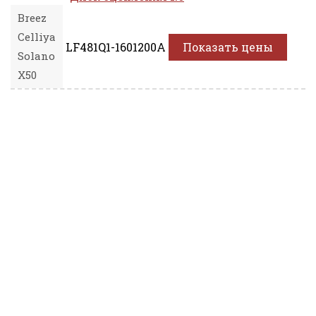
Breez
Celliya
LF481Q1-1601200A
Показать цены
Solano
X50