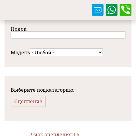
Перейти
к
основному
содержанию
Поиск
Модель
Выберите подкатегорию:
Сцепление
Диск сцепления 1.6