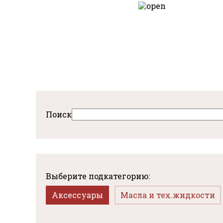
Перейти
к
авная
основному
содержанию
Поиск
Выберите подкатегорию:
Аксессуары
Масла и тех.жидкости