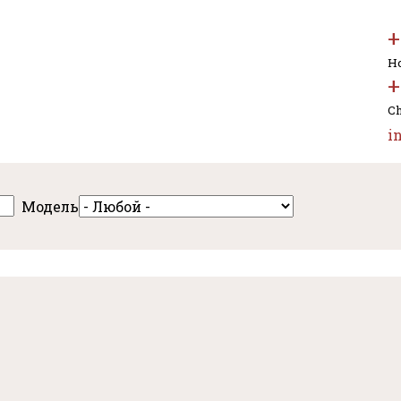
+
Но
+
Ch
i
Модель