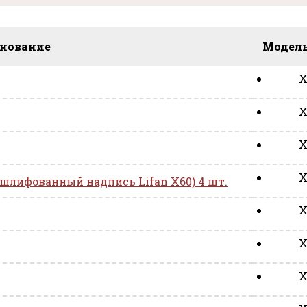
нование
Модель
X
X
X
X
 шлифованный надпись Lifan X60) 4 шт.
X
X
X