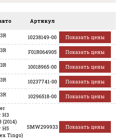
авто
Артикул
F3R
10238149-00
Показать цены
F3R
F01R064905
Показать цены
F3R
10018965-00
Показать цены
F3R
10237741-00
Показать цены
F3R
10296518-00
Показать цены
er
r H3
 (2014)
SMW299933
Показать цены
r H5
ex Tingo)