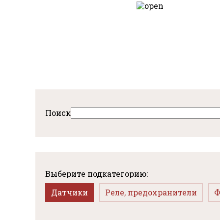
Перейти
к
авная
основному
содержанию
Поиск
Выберите подкатегорию:
Датчики
Реле, предохранители
Ф