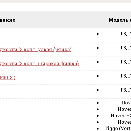
вание
Модель 
F3, 
F3, 
ости (3 конт. узкая фишка)
F3, 
ости (3 конт. широкая фишка)
F3, 
3013 )
F3, 
Hov
Hove
Hover H3
Hove
Tiggo (Vort