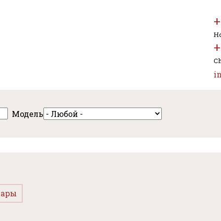
+
Но
+
Ch
i
Модель
ары