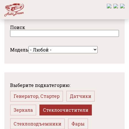
Перейти
к
основному
содержанию
Поиск
Модель
Выберите подкатегорию:
Генератор, Стартер
Датчики
Зеркала
Стеклоочистители
Стеклоподъемники
Фары