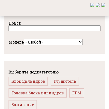
Перейти
к
основному
содержанию
Поиск
Модель
Выберите подкатегорию:
Блок цилиндров
Глушитель
Головка блока цилиндров
ГРМ
Зажигание