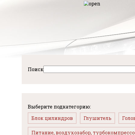
Перейти
к
авная
основному
содержанию
Поиск
Выберите подкатегорию:
Блок цилиндров
Глушитель
Голо
Питание, воздухозабор, турбокомпресс