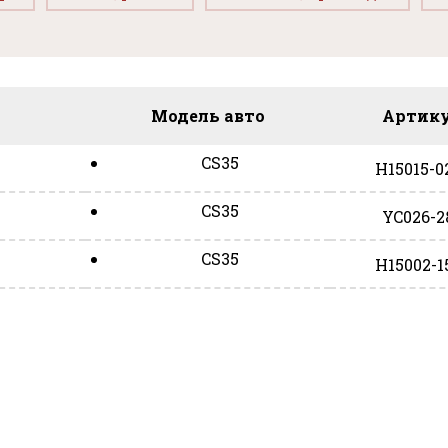
Модель авто
Артик
CS35
H15015-0
CS35
YC026-2
CS35
H15002-1