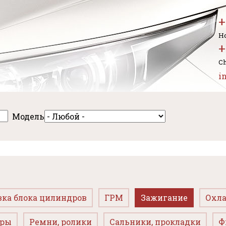
+
Но
+
Ch
i
Модель
вка блока цилиндров
ГРМ
Зажигание
Охла
оры
Ремни, ролики
Сальники, прокладки
Ф