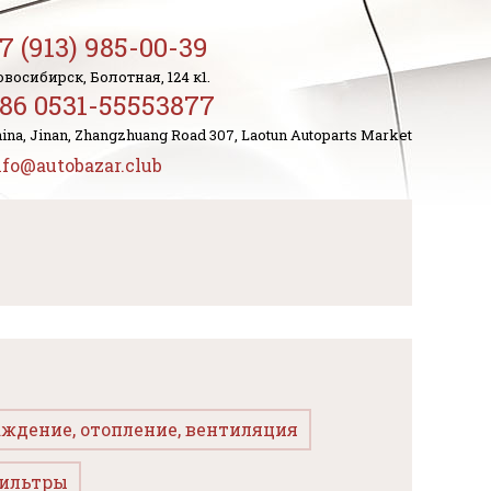
7 (913) 985-00-39
восибирск, Болотная, 124 к1.
86 0531-55553877
ina, Jinan, Zhangzhuang Road 307, Laotun Autoparts Market
nfo@autobazar.club
ждение, отопление, вентиляция
ильтры